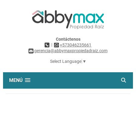
Contáctenos
|
+573046235661
gerencia@abbymaxpropiedadraiz.com
Select Language
▼
MENÚ