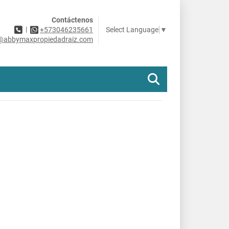
Contáctenos
|
Select Language
▼
+573046235661
@abbymaxpropiedadraiz.com