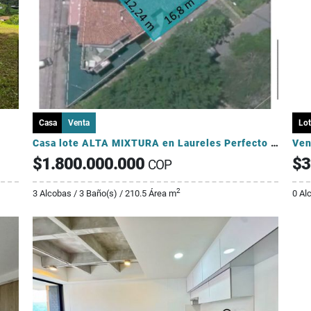
Casa
Venta
Lot
Casa lote ALTA MIXTURA en Laureles Perfecto para proyectos para AIRBNB
$1.800.000.000
$3
COP
2
3 Alcobas / 3 Baño(s) / 210.5 Área m
0 Al