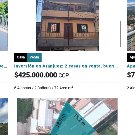
Casa
Venta
Ap
2 Apartaestudios para estrenar en venta, en Belén Alameda-INVERSIONIST
Inversión en Aranjuez: 2 casas en venta, buen precio
$425.000.000
$7
COP
2
6 Alcobas / 2 Baño(s) / 72 Área m
2 Al