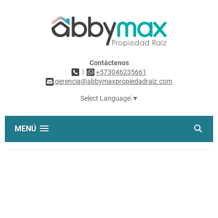
Contáctenos
|
+573046235661
gerencia@abbymaxpropiedadraiz.com
Select Language
▼
MENÚ