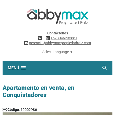
Contáctenos
|
+573046235661
gerencia@abbymaxpropiedadraiz.com
Select Language
▼
MENÚ
Apartamento en venta, en
Conquistadores
Código
: 10002986