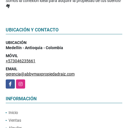
Somos la conexión ideal para adquirir la propiedad de tus sueños!
🏘️
UBICACIÓN Y CONTACTO
UBICACIÓN
Medellín - Antioquia - Colombia
MÓVIL
+573046235661
EMAIL
gerencia@abbymaxpropiedadraiz.com
Facebook
Instagram
INFORMACIÓN
Inicio
Ventas