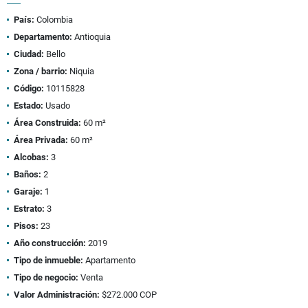
País:
Colombia
Departamento:
Antioquia
Ciudad:
Bello
Zona / barrio:
Niquia
Código:
10115828
Estado:
Usado
Área Construida:
60 m²
Área Privada:
60 m²
Alcobas:
3
Baños:
2
Garaje:
1
Estrato:
3
Pisos:
23
Año construcción:
2019
Tipo de inmueble:
Apartamento
Tipo de negocio:
Venta
Valor Administración:
$272.000 COP