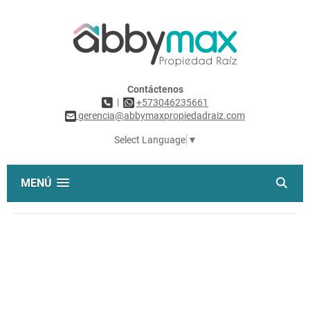
Contáctenos
|
+573046235661
gerencia@abbymaxpropiedadraiz.com
Select Language
▼
MENÚ