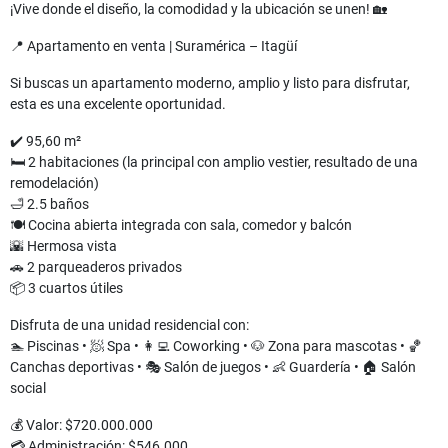
¡Vive donde el diseño, la comodidad y la ubicación se unen! 🏡
📍 Apartamento en venta | Suramérica – Itagüí
Si buscas un apartamento moderno, amplio y listo para disfrutar,
esta es una excelente oportunidad.
✔️ 95,60 m²
🛏️ 2 habitaciones (la principal con amplio vestier, resultado de una
remodelación)
🛁 2.5 baños
🍽️ Cocina abierta integrada con sala, comedor y balcón
🌇 Hermosa vista
🚗 2 parqueaderos privados
📦 3 cuartos útiles
Disfruta de una unidad residencial con:
🏊 Piscinas • 🧖 Spa • 👩‍💻 Coworking • 🐶 Zona para mascotas • 🏀
Canchas deportivas • 🎭 Salón de juegos • 👶 Guardería • 🏠 Salón
social
💰 Valor: $720.000.000
💳 Administración: $546.000