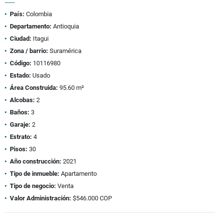
País:
Colombia
Departamento:
Antioquia
Ciudad:
Itagui
Zona / barrio:
Suramérica
Código:
10116980
Estado:
Usado
Área Construida:
95.60 m²
Alcobas:
2
Baños:
3
Garaje:
2
Estrato:
4
Pisos:
30
Año construcción:
2021
Tipo de inmueble:
Apartamento
Tipo de negocio:
Venta
Valor Administración:
$546.000 COP