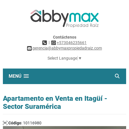
Contáctenos
|
+573046235661
gerencia@abbymaxpropiedadraiz.com
Select Language
▼
MENÚ
Apartamento en Venta en Itagüí -
Sector Suramérica
Código
: 10116980