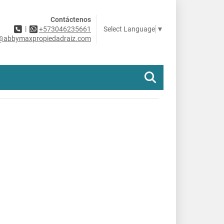
Contáctenos
|
Select Language
▼
+573046235661
@abbymaxpropiedadraiz.com