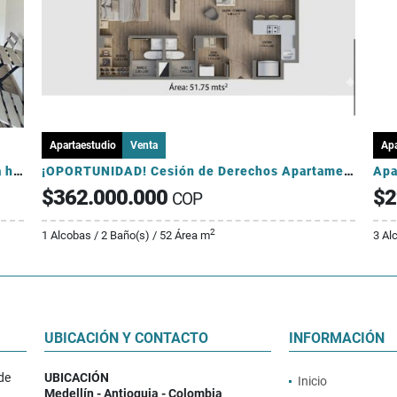
Apartaestudio
Venta
Ap
Apartasuit en venta Llanogrande Con licencia hotelera
¡OPORTUNIDAD! Cesión de Derechos Apartamento tipo Loft en La Ceja
$362.000.000
$2
COP
2
1 Alcobas / 2 Baño(s) / 52 Área m
3 Al
UBICACIÓN Y CONTACTO
INFORMACIÓN
de
UBICACIÓN
Inicio
Medellín - Antioquia - Colombia