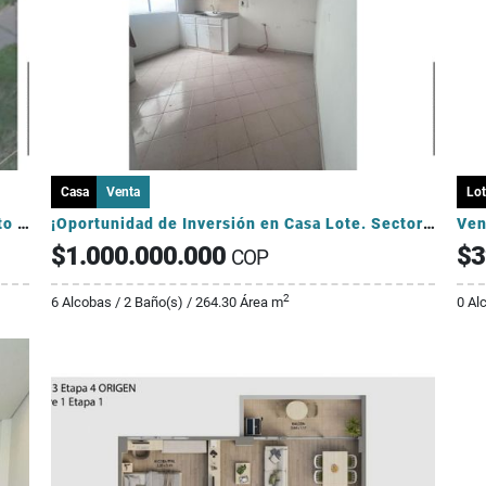
Casa
Venta
Lot
Casa lote ALTA MIXTURA en Laureles Perfecto para proyectos para AIRBNB
¡Oportunidad de Inversión en Casa Lote. Sector La América!
$1.000.000.000
$3
COP
2
6 Alcobas / 2 Baño(s) / 264.30 Área m
0 Al