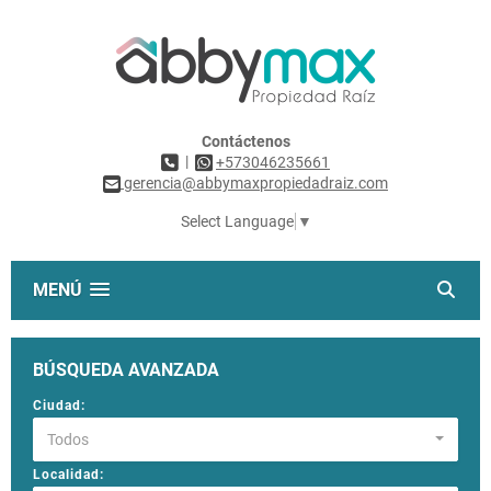
Contáctenos
|
+573046235661
gerencia@abbymaxpropiedadraiz.com
Select Language
▼
MENÚ
BÚSQUEDA AVANZADA
Ciudad:
Todos
Localidad: