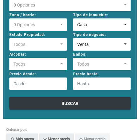
0 Opciones
Zona / barrio:
Tipo de inmueble:
0 Opciones
Casa
Estado Propiedad:
Tipo de negocio:
Todos
Venta
Alcobas:
Baños:
Todos
Todos
Precio desde:
Precio hasta:
BUSCAR
Ordenar por:
Más nuevo
Menor precio
Mayor precio