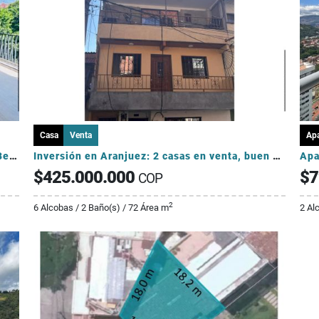
Casa
Venta
Ap
2 Apartaestudios para estrenar en venta, en Belén Alameda-INVERSIONIST
Inversión en Aranjuez: 2 casas en venta, buen precio
$425.000.000
$7
COP
2
6 Alcobas / 2 Baño(s) / 72 Área m
2 Al