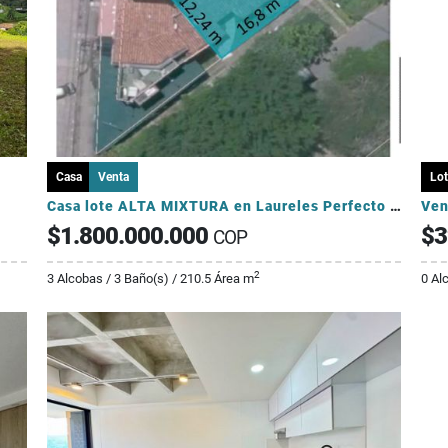
Casa
Venta
Lot
Casa lote ALTA MIXTURA en Laureles Perfecto para proyectos para AIRBNB
$1.800.000.000
$3
COP
2
3 Alcobas / 3 Baño(s) / 210.5 Área m
0 Al