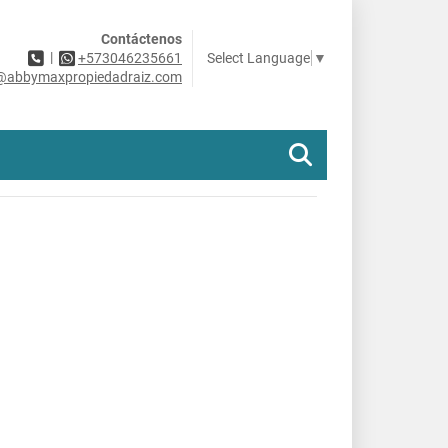
Contáctenos
|
Select Language
▼
+573046235661
@abbymaxpropiedadraiz.com