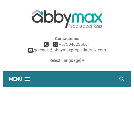
Contáctenos
|
+573046235661
gerencia@abbymaxpropiedadraiz.com
Select Language
▼
MENÚ