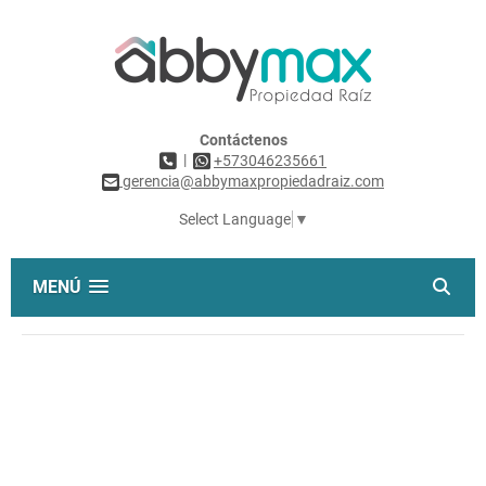
Contáctenos
|
+573046235661
gerencia@abbymaxpropiedadraiz.com
Select Language
▼
MENÚ